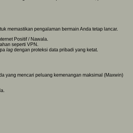
untuk memastikan pengalaman bermain Anda tetap lancar.
ernet Positif / Nawala.
ahan seperti VPN.
npa
lag
dengan proteksi data pribadi yang ketat.
nda yang mencari peluang kemenangan maksimal (Maxwin)
a.