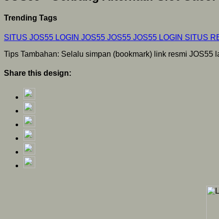
Trending Tags
SITUS JOS55
LOGIN JOS55
JOS55
JOS55 LOGIN
SITUS R
Tips Tambahan: Selalu simpan (bookmark) link resmi JOS55 la
Share this design: