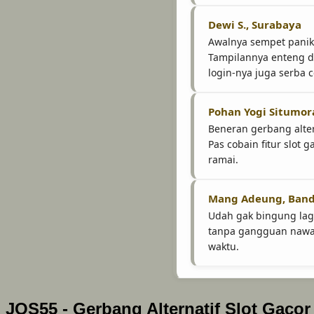
Dewi S., Surabaya
Awalnya sempet panik p
Tampilannya enteng di
login-nya juga serba c
Pohan Yogi Situmor
Beneran gerbang alter
Pas cobain fitur slot 
ramai.
Mang Adeung, Ban
Udah gak bingung lagi 
tanpa gangguan nawal
waktu.
JOS55 - Gerbang Alternatif Slot Gaco