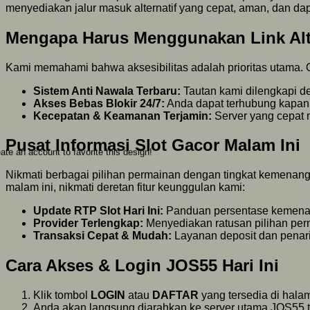
menyediakan jalur masuk alternatif yang cepat, aman, dan da
Mengapa Harus Menggunakan Link Alt
Kami memahami bahwa aksesibilitas adalah prioritas utama. O
Sistem Anti Nawala Terbaru:
Tautan kami dilengkapi den
Akses Bebas Blokir 24/7:
Anda dapat terhubung kapan 
Kecepatan & Keamanan Terjamin:
Server yang cepat m
Pusat Informasi Slot Gacor Malam Ini
ate an account to favorite this design!
Nikmati berbagai pilihan permainan dengan tingkat kemenanga
malam ini, nikmati deretan fitur keunggulan kami:
Update RTP Slot Hari Ini:
Panduan persentase kemenang
Provider Terlengkap:
Menyediakan ratusan pilihan per
Transaksi Cepat & Mudah:
Layanan deposit dan penarik
Cara Akses & Login JOS55 Hari Ini
Klik tombol
LOGIN
atau
DAFTAR
yang tersedia di halam
Anda akan langsung diarahkan ke server utama JOS55 