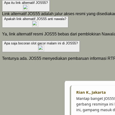
Apa itu link alternatif JOS55?
Link alternatif JOS55 adalah jalur akses resmi yang disedi
Apakah link alternatif JOS55 anti nawala?
Ya, link alternatif resmi JOS55 bebas dari pemblokiran Nawal
Apa saja bocoran slot gacor malam ini di JOS55?
Tentunya ada. JOS55 menyediakan pembaruan informasi RTP l
Rian K., Jakarta
Mantap banget JOS55! 
gerbang resminya ini 
ini, gampang masuk d