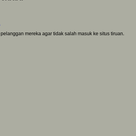
A
pelanggan mereka agar tidak salah masuk ke situs tiruan.