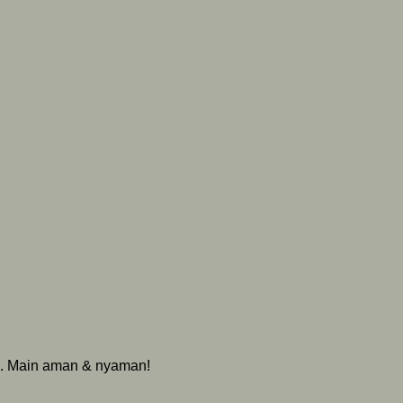
ini. Main aman & nyaman!