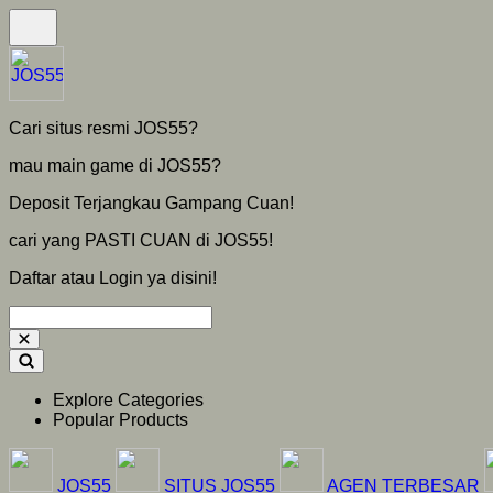
Cari situs resmi JOS55?
mau main game di JOS55?
Deposit Terjangkau Gampang Cuan!
cari yang PASTI CUAN di JOS55!
Daftar atau Login ya disini!
Explore Categories
Popular Products
JOS55
SITUS JOS55
AGEN TERBESAR