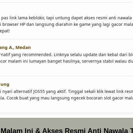
as link lama keblokir, tapi untung dapet akses resmi anti nawala 
 browser HP dan langsung diarahin ke game yang lagi gacor mala
epat!
ang A., Medan
natif yang recommended. Linknya selalu update dan kebal dari blok
gacor malam ini lumayan banget hasilnya, servernya stabil walau d
dung
nyari alternatif JOS55 yang aktif. Tinggal sekali klik lewat link r
a. Cocok buat yang mau langsung ngecek bocoran slot gacor mal
r Malam Ini & Akses Resmi Anti Nawala 